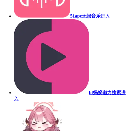
51ape无损音乐
进入
bt蚂蚁磁力搜索
进
入