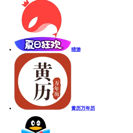
猎游
黄历万年历