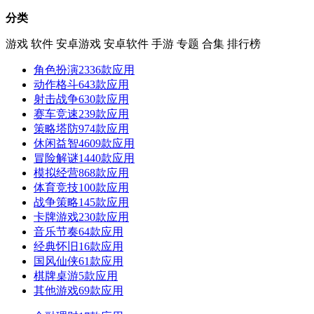
分类
游戏
软件
安卓游戏
安卓软件
手游
专题
合集
排行榜
角色扮演
2336款应用
动作格斗
643款应用
射击战争
630款应用
赛车竞速
239款应用
策略塔防
974款应用
休闲益智
4609款应用
冒险解谜
1440款应用
模拟经营
868款应用
体育竞技
100款应用
战争策略
145款应用
卡牌游戏
230款应用
音乐节奏
64款应用
经典怀旧
16款应用
国风仙侠
61款应用
棋牌桌游
5款应用
其他游戏
69款应用