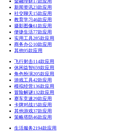
金融理财
17款应用
新闻资讯
23款应用
社交聊天
15款应用
教育学习
46款应用
摄影图像
61款应用
便捷生活
77款应用
实用工具
285款应用
商务办公
10款应用
其他
95款应用
飞行射击
114款应用
休闲益智
659款应用
角色扮演
205款应用
游戏工具
42款应用
模拟经营
136款应用
冒险解谜
132款应用
赛车竞速
29款应用
卡牌对战
15款应用
其他游戏
37款应用
策略塔防
46款应用
生活服务
2194款应用