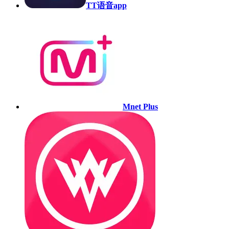
TT语音app
Mnet Plus