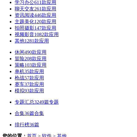
学习办公
611款应用
聊天交友
261款应用
资讯阅读
446款应用
主题美化
120款应用
拍照摄影
147款应用
视频影音
1082款应用
其他
1281款应用
休闲
490款应用
冒险
208款应用
策略
103款应用
单机
35款应用
枪战
57款应用
赛车
37款应用
模拟
93款应用
专题汇总
3249篇专题
合集
36篇合集
排行榜
36篇
您的位置：
首页
>
软件
> 其他