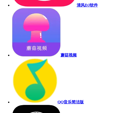
清风DJ软件
蘑菇视频
QQ音乐简洁版