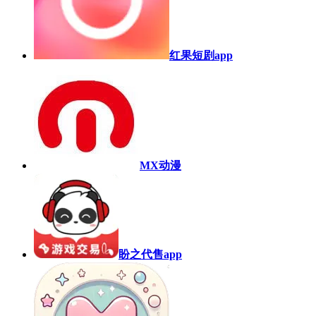
红果短剧app
MX动漫
盼之代售app