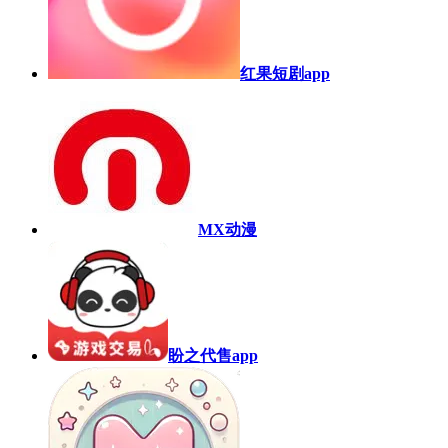
红果短剧app
MX动漫
盼之代售app