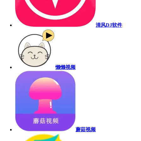
清风DJ软件
懒懒视频
蘑菇视频