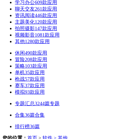
学习办公
609款应用
聊天交友
261款应用
资讯阅读
446款应用
主题美化
120款应用
拍照摄影
147款应用
视频影音
1081款应用
其他
1280款应用
休闲
490款应用
冒险
208款应用
策略
103款应用
单机
35款应用
枪战
57款应用
赛车
37款应用
模拟
93款应用
专题汇总
3244篇专题
合集
36篇合集
排行榜
36篇
您的位置：
首页
>
软件
> 其他