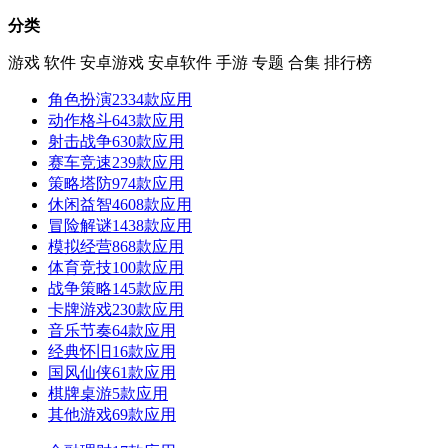
分类
游戏
软件
安卓游戏
安卓软件
手游
专题
合集
排行榜
角色扮演
2334款应用
动作格斗
643款应用
射击战争
630款应用
赛车竞速
239款应用
策略塔防
974款应用
休闲益智
4608款应用
冒险解谜
1438款应用
模拟经营
868款应用
体育竞技
100款应用
战争策略
145款应用
卡牌游戏
230款应用
音乐节奏
64款应用
经典怀旧
16款应用
国风仙侠
61款应用
棋牌桌游
5款应用
其他游戏
69款应用