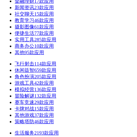
金融理财
17款应用
新闻资讯
23款应用
社交聊天
15款应用
教育学习
46款应用
摄影图像
61款应用
便捷生活
77款应用
实用工具
285款应用
商务办公
10款应用
其他
95款应用
飞行射击
114款应用
休闲益智
659款应用
角色扮演
205款应用
游戏工具
42款应用
模拟经营
136款应用
冒险解谜
132款应用
赛车竞速
29款应用
卡牌对战
15款应用
其他游戏
37款应用
策略塔防
46款应用
生活服务
2193款应用