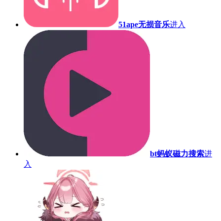
51ape无损音乐
进入
bt蚂蚁磁力搜索
进
入