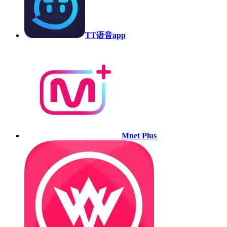
TT语音app
Mnet Plus