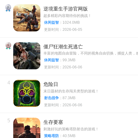
2
逆境重生手游官网版
超多精彩内容期待你的挑战！
休闲益智
1024.0MB
更新时间：2026-06-05
3
僵尸狂潮生死逃亡
丰富的地图自由冒险，不同的视角自由切换，捕捉人类，
休闲益智
99.3MB
更新时间：2026-06-06
4
危险日
末日题材的生存闯关类型的游戏！
射击战争
87.3MB
更新时间：2026-06-06
5
生存要塞
刺激好玩的策略塔防射击的游戏！
策略塔防
40.5MB