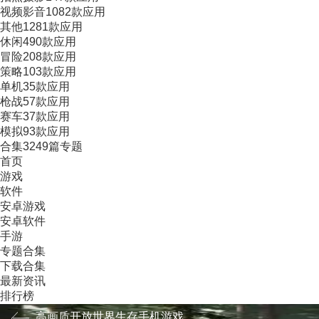
视频影音
1082款应用
其他
1281款应用
休闲
490款应用
冒险
208款应用
策略
103款应用
单机
35款应用
枪战
57款应用
赛车
37款应用
模拟
93款应用
合集
3249篇专题
首页
游戏
软件
安卓游戏
安卓软件
手游
专题合集
下载合集
最新资讯
排行榜
很多玩家都比较喜欢玩法自由度非常高的生存冒险手游，小编这里为大
高画质开放世界生存手机游戏
择，欢迎大家前来本站下载！