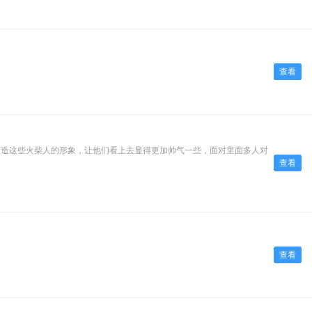
查看
打造这些火柴人的形象，让他们看上去显得更加帅气一些，面对里面多人对
查看
查看