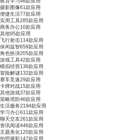
教育学习
46款应用
摄影图像
61款应用
便捷生活
77款应用
实用工具
285款应用
商务办公
10款应用
其他
95款应用
飞行射击
114款应用
休闲益智
659款应用
角色扮演
205款应用
游戏工具
42款应用
模拟经营
136款应用
冒险解谜
132款应用
赛车竞速
29款应用
卡牌对战
15款应用
其他游戏
37款应用
策略塔防
46款应用
生活服务
2194款应用
学习办公
611款应用
聊天交友
261款应用
资讯阅读
446款应用
主题美化
120款应用
拍照摄影
147款应用