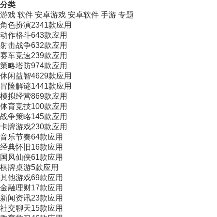
分类
游戏
软件
安卓游戏
安卓软件
手游
专题
角色扮演
2341款应用
动作格斗
643款应用
射击战争
632款应用
赛车竞速
239款应用
策略塔防
974款应用
休闲益智
4629款应用
冒险解谜
1441款应用
模拟经营
869款应用
体育竞技
100款应用
战争策略
145款应用
卡牌游戏
230款应用
音乐节奏
64款应用
经典怀旧
16款应用
国风仙侠
61款应用
棋牌桌游
5款应用
其他游戏
69款应用
金融理财
17款应用
新闻资讯
23款应用
社交聊天
15款应用