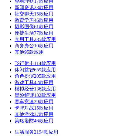
金融理财
17款应用
新闻资讯
23款应用
社交聊天
15款应用
教育学习
46款应用
摄影图像
61款应用
便捷生活
77款应用
实用工具
285款应用
商务办公
10款应用
其他
95款应用
飞行射击
114款应用
休闲益智
659款应用
角色扮演
205款应用
游戏工具
42款应用
模拟经营
136款应用
冒险解谜
132款应用
赛车竞速
29款应用
卡牌对战
15款应用
其他游戏
37款应用
策略塔防
46款应用
生活服务
2194款应用