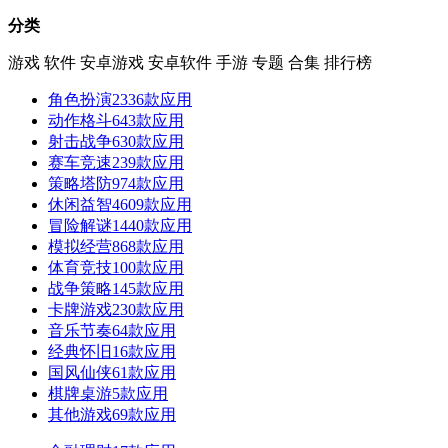
分类
游戏
软件
安卓游戏
安卓软件
手游
专题
合集
排行榜
角色扮演
2336款应用
动作格斗
643款应用
射击战争
630款应用
赛车竞速
239款应用
策略塔防
974款应用
休闲益智
4609款应用
冒险解谜
1440款应用
模拟经营
868款应用
体育竞技
100款应用
战争策略
145款应用
卡牌游戏
230款应用
音乐节奏
64款应用
经典怀旧
16款应用
国风仙侠
61款应用
棋牌桌游
5款应用
其他游戏
69款应用