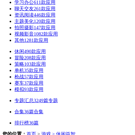
学习办公
611款应用
聊天交友
261款应用
资讯阅读
446款应用
主题美化
120款应用
拍照摄影
147款应用
视频影音
1082款应用
其他
1281款应用
休闲
490款应用
冒险
208款应用
策略
103款应用
单机
35款应用
枪战
57款应用
赛车
37款应用
模拟
93款应用
专题汇总
3249篇专题
合集
36篇合集
排行榜
36篇
您的位置：
首页
>
游戏
> 休闲益智